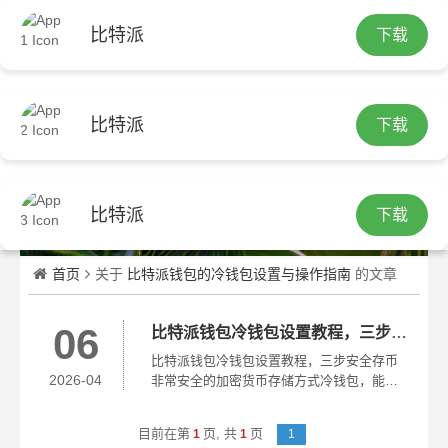
比特派
下载
繁
比特派
下载
比特派
下载
首页
关于
比特派钱包的冷钱包设置与操作指南
的文章
06
比特派钱包冷钱包设置教程，三步安全存币
比特派钱包冷钱包设置教程，三步安全存币
2026-04
非常安全的加密货币存储方式冷钱包，能完
全隔绝来自网络的攻击，比特派钱包特意内
置了“冷钱包模式”，该模式会把私钥完全离线
目前在第
页,
共
页
1
1
1
保存，这样即便手机很不幸地中毒了...