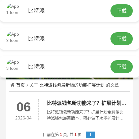
比特派
下载
繁
比特派
下载
比特派
下载
首页
关于
比特派钱包最新版的功能扩展计划
的文章
06
比特派钱包新功能来了？扩展计划全解读
比特派钱包新功能来了？扩展计划全解读比
2026-04
特派钱包最新版本，精心做了功能扩展计划
的规划，此计划重点瞄向多链聚合，以及去
中心化交互这两个关键范畴来开展，这次升
目前在第
页,
共
页
1
1
1
级可不是只简简单单成为一个单一的转账工