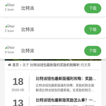
比特派
下载
繁
比特派
下载
比特派
下载
首页
关于
比特派钱包最新版的奖励机制解析
的文章
18
比特派钱包最新版福利攻略：奖励机制全面解读
比特派钱包最新版福利攻略：奖励机制全面
2026-05
解读比特派钱包的最新版，在奖励机制方面
做了诸多调整。对于那些想要提高数字资产
13
管理收益的用户而言，这些改变值得深入去
比特派钱包最新版奖励怎么拿？一文看懂奖励机制
探究。它借助多种途径来回馈用户...