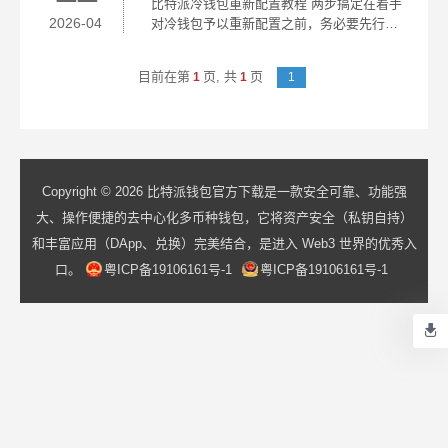
比特派冷钱包重新配置教程 两步搞定在着手
态...
2026-04
对冷钱包予以重新配置之前，务必要先行审
慎确认，助记词或者私钥是在手头边存在
的。这乃是极其关键的首要步骤，它关联着
目前在第
页,
共
页
1
1
1
后续操作的安全以及准确性。跟着，断掉设
备网络...
Copyright © 2026 比特派钱包官方下载是一款安全可靠、功能强
大、操作便捷的去中心化多币种钱包，它将资产安全（私钥自持）
和丰富应用（DApp、兑换）完美结合，是进入 Web3 世界的优秀入
口。
粤ICP备19106161号-1
粤ICP备19106161号-1