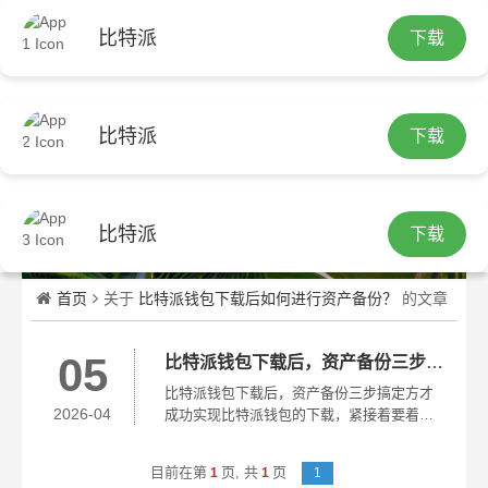
比特派
下载
繁
比特派
下载
比特派
下载
首页
关于
比特派钱包下载后如何进行资产备份？
的文章
05
比特派钱包下载后，资产备份三步搞定
比特派钱包下载后，资产备份三步搞定方才
2026-04
成功实现比特派钱包的下载，紧接着要着手
去做的头一件事情便是对助记词进行备份。
快速地将钱包打开，在“我的”页面认真地找
目前在第
页,
共
页
1
1
1
寻，寻得“备份钱包”选项。点击该选项之后...